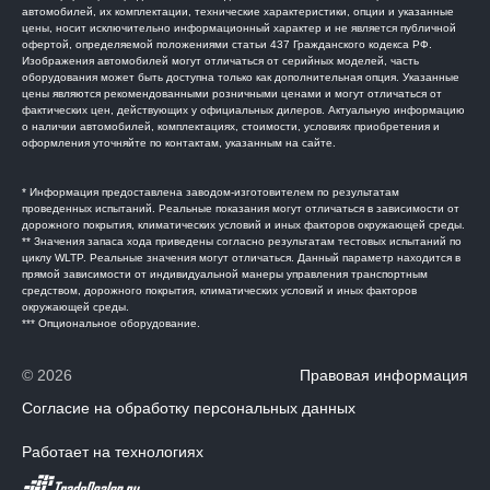
автомобилей, их комплектации, технические характеристики, опции и указанные
цены, носит исключительно информационный характер и не является публичной
офертой, определяемой положениями статьи 437 Гражданского кодекса РФ.
Изображения автомобилей могут отличаться от серийных моделей, часть
оборудования может быть доступна только как дополнительная опция. Указанные
цены являются рекомендованными розничными ценами и могут отличаться от
фактических цен, действующих у официальных дилеров. Актуальную информацию
о наличии автомобилей, комплектациях, стоимости, условиях приобретения и
оформления уточняйте по контактам, указанным на сайте.
* Информация предоставлена заводом-изготовителем по результатам
проведенных испытаний. Реальные показания могут отличаться в зависимости от
дорожного покрытия, климатических условий и иных факторов окружающей среды.
** Значения запаса хода приведены согласно результатам тестовых испытаний по
циклу WLTP. Реальные значения могут отличаться. Данный параметр находится в
прямой зависимости от индивидуальной манеры управления транспортным
средством, дорожного покрытия, климатических условий и иных факторов
окружающей среды.
*** Опциональное оборудование.
© 2026
Правовая информация
Согласие на обработку персональных данных
Работает на технологиях