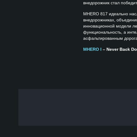
внедорожник стал победи
MHERO 817 идеально нас
внедорожниках, объединив
инновационной модели леж
функциональность, а инт
асфальтированным дорога
MHERO I
– Never Back D