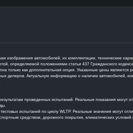
ая изображения автомобилей, их комплектации, технические харак
той, определяемой положениями статьи 437 Гражданского кодекса
упна только как дополнительная опция. Указанные цены являются
ных дилеров. Актуальную информацию о наличии автомобилей, ком
.
езультатам проведенных испытаний. Реальные показания могут отл
ды.
м тестовых испытаний по циклу WLTP. Реальные значения могут отл
спортным средством, дорожного покрытия, климатических условий