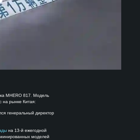
ика MHERO 817. Модель
с на рынке Китая:
лся генеральный директор
ады
на 13-й ежегодной
номинированных моделей