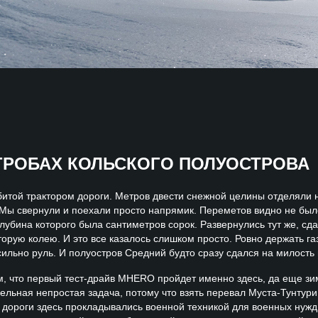
УГРОБАХ КОЛЬСКОГО ПОЛУОСТРОВА
итой трактором дороги. Метров двести снежной целины отделяли 
 Мы свернули и поехали просто напрямик. Переметов видно не бы
лубина которого была сантиметров сорок. Развернулись тут же, сда
орую колею. И это все казалось слишком просто. Ровно держать газ
сильно руль. И полуостров Средний будто сразу сдался на милость
, что первый тест-драйв MHERO пройдет именно здесь, да еще зим
ельная непростая задача, потому что взять перевал Муста-Тунтури
 дороги здесь прокладывались военной техникой для военных нужд 