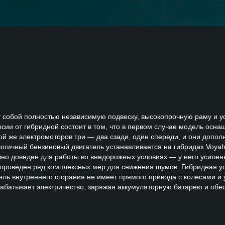
т собой полностью независимую подвеску, высокопрочную раму и у
рсии от гибридной состоит в том, что в первом случае модель осн
ой же электромоторов три — два сзади, один спереди, и они допо
гичный бензиновый двигатель устанавливается на гибридах Voyah
о доведен для работы во внедорожных условиях — у него усиленн
 проведен ряд комплексных мер для снижения шумов. Гибридная 
ель внутреннего сгорания не имеет прямого привода с колесами и 
абатывает электричество, заряжая аккумуляторную батарею и обе