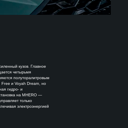
силенный кузов. Главное
ащается четырьмя
лняются полуторалитровым
 Free и Voyah Dream, но
ая гидро- и
установка на MHERO —
управляет только
спечивая электроэнергией