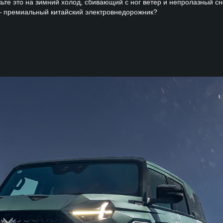
те это на зимний холод, сбивающий с ног ветер и непролазный сне
— премиальный китайский электровнедорожник?